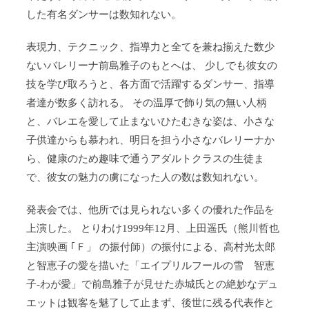
した有名ダンサーは数知れない。
表現力、テクニック、指導力と全てを兼ね揃えた数少
ないバレリーナ前島雅子のもとへは、 少しでも彼女の
技を学び取ろうと、各方面で活躍するダンサー、指導
者達が数多く訪れる。 その温厚で飾り気の無い人柄
と、バレエを愛して止まないひたむきな姿は、小さな
子供達からも慕われ、明日を担う小さなバレリーナか
ら、健康のため趣味で通うアダルトクラスの生徒ま
で、彼女の魅力の虜になった人の数は数知れない。
発表会では、他所では見られない多くの優れた作品を
上演した。 とりわけ1999年12月、上田遥氏（熊川哲也
主演映画 ｢Ｆ」 の振付師）の振付による、高村光太郎
と智恵子の愛を描いた「エイプリルフールの雪 智恵
子‐わが愛」で前島雅子が見せた赤城氏との絶妙なデュ
エットは観客を魅了して止まず、後世に残る代表作と