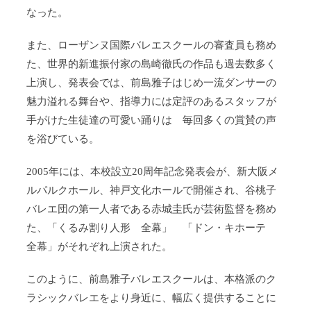
なった。
また、ローザンヌ国際バレエスクールの審査員も務め
た、世界的新進振付家の島崎徹氏の作品も過去数多く
上演し、発表会では、前島雅子はじめ一流ダンサーの
魅力溢れる舞台や、指導力には定評のあるスタッフが
手がけた生徒達の可愛い踊りは 毎回多くの賞賛の声
を浴びている。
2005年には、本校設立20周年記念発表会が、新大阪メ
ルパルクホール、神戸文化ホールで開催され、谷桃子
バレエ団の第一人者である赤城圭氏が芸術監督を務め
た、「くるみ割り人形 全幕」 「ドン・キホーテ
全幕」がそれぞれ上演された。
このように、前島雅子バレエスクールは、本格派のク
ラシックバレエをより身近に、幅広く提供することに